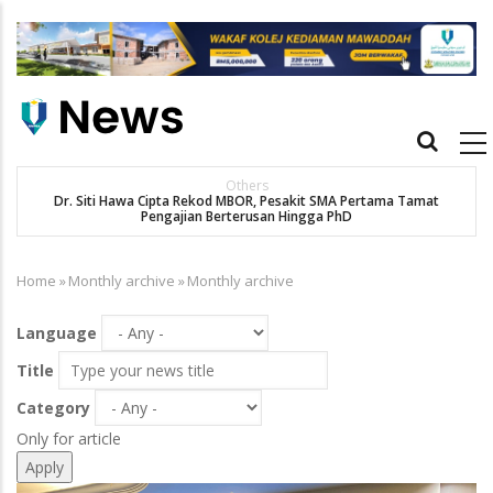
Skip
to
main
content
Main
navigation
Others
Dr. Siti Hawa Cipta Rekod MBOR, Pesakit SMA Pertama Tamat
K
Pengajian Berterusan Hingga PhD
Home
»
Monthly archive
»
Monthly archive
Breadcrumb
Language
Title
Category
Only for article