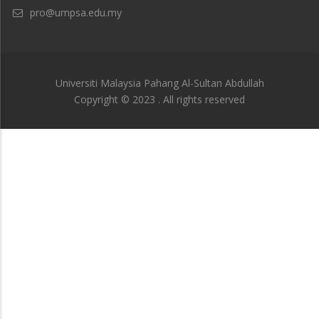
pro@umpsa.edu.my
Universiti Malaysia Pahang Al-Sultan Abdullah
Copyright © 2023 . All rights reserved