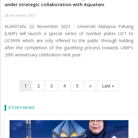
under strategic collaboration with Aquatwo
28 December 2021
KUANTAN, 22 November 2021 - Universiti Malaysia Pahang
(UMP) will launch a special series of number plates UC1 to
UC9999 which are only offered to the public through bidding
after the completion of the gazetting process towards UMP’s
20th anniversary celebration next year.
Current
1
Page
2
Page
3
Page
4
Page
5
Next
››
Last
Last »
Pagination
page
page
page
STICKY NEWS