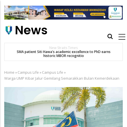
Skip
to
main
content
Main
navigation
New Straits Times
t
SMA patient Siti Hawa's academic excellence to PhD earns
historic MBOR recognitio
Home
»
Campus Life
»
Campus Life
»
Breadcrumb
Warga UMP Kibar Jalur Gemilang Semarakkan Bulan Kemerdekaan