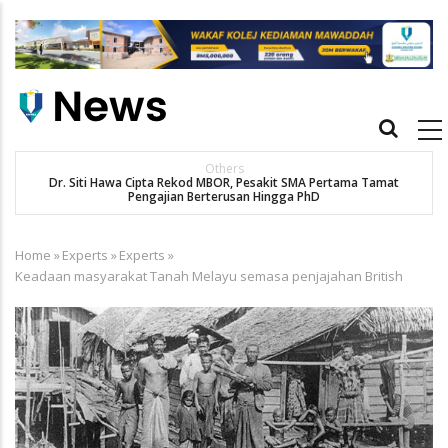
Skip
to
main
content
Main
navigation
Others
Dr. Siti Hawa Cipta Rekod MBOR, Pesakit SMA Pertama Tamat
Pengajian Berterusan Hingga PhD
Home
»
Experts
»
Experts
»
Breadcrumb
Keadaan masyarakat Tanah Melayu semasa penjajahan British