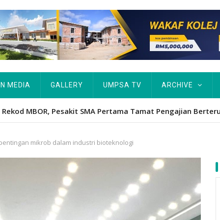
IN MEDIA
GALLERY
UMPSA TV
ARCHIVE
Hawa's academic excellence to PhD earns historic MBOR recog
ntingan mikrob dalam industri bioteknologi