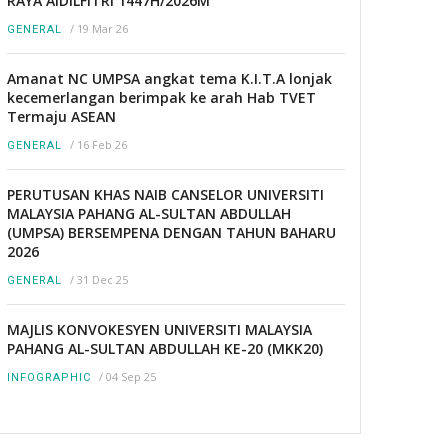
RAYA AIDILFITRI 1447H/2026M
/
19 Mar 26
GENERAL
Amanat NC UMPSA angkat tema K.I.T.A lonjak
kecemerlangan berimpak ke arah Hab TVET
Termaju ASEAN
/
16 Feb 26
GENERAL
PERUTUSAN KHAS NAIB CANSELOR UNIVERSITI
MALAYSIA PAHANG AL-SULTAN ABDULLAH
(UMPSA) BERSEMPENA DENGAN TAHUN BAHARU
2026
/
31 Dec 25
GENERAL
MAJLIS KONVOKESYEN UNIVERSITI MALAYSIA
PAHANG AL-SULTAN ABDULLAH KE-20 (MKK20)
/
04 Sep 25
INFOGRAPHIC