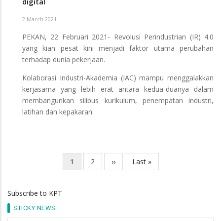
digital
2 March 2021
PEKAN, 22 Februari 2021- Revolusi Perindustrian (IR) 4.0
yang kian pesat kini menjadi faktor utama perubahan
terhadap dunia pekerjaan.
Kolaborasi Industri-Akademia (IAC) mampu menggalakkan
kerjasama yang lebih erat antara kedua-duanya dalam
membangunkan silibus kurikulum, penempatan industri,
latihan dan kepakaran.
Current
1
Page
2
Next
››
Last
Last »
Pagination
page
page
page
Subscribe to KPT
STICKY NEWS