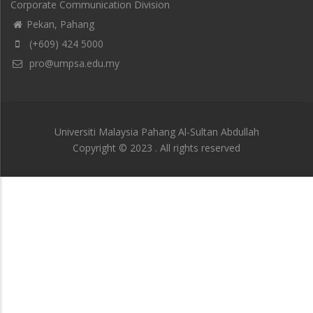
Corporate Communication Division
Pekan, Pahang
(+609) 424 5000
pro@umpsa.edu.my
Universiti Malaysia Pahang Al-Sultan Abdullah
Copyright © 2023 . All rights reserved