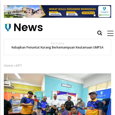
Skip
to
main
content
Main
navigation
Bernama
Kebajikan Penuntut Kurang Berkemampuan Keutamaan UMPSA
Home
»
KPT
Breadcrumb