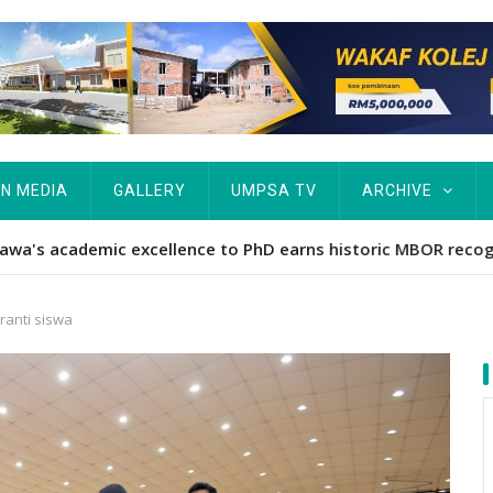
IN MEDIA
GALLERY
UMPSA TV
ARCHIVE
Hawa's academic excellence to PhD earns historic MBOR recog
ranti siswa