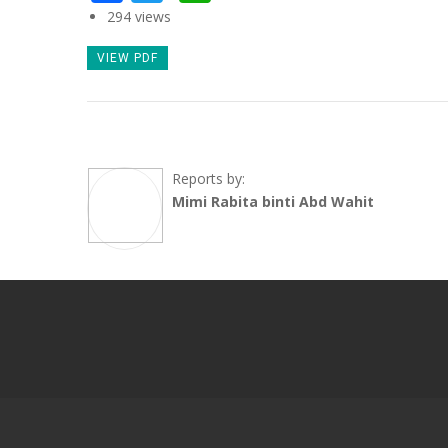
294 views
VIEW PDF
Reports by:
Mimi Rabita binti Abd Wahit