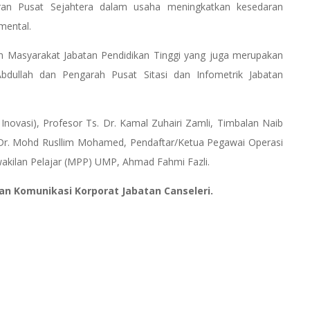
ran Pusat Sejahtera dalam usaha meningkatkan kesedaran
mental.
n Masyarakat Jabatan Pendidikan Tinggi yang juga merupakan
dullah dan Pengarah Pusat Sitasi dan Infometrik Jabatan
Inovasi), Profesor Ts. Dr. Kamal Zuhairi Zamli, Timbalan Naib
. Dr. Mohd Rusllim Mohamed, Pendaftar/Ketua Pegawai Operasi
wakilan Pelajar (MPP) UMP, Ahmad Fahmi Fazli.
ian Komunikasi Korporat Jabatan Canseleri.