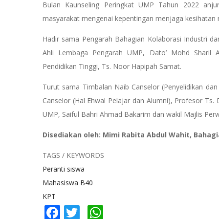
Bulan Kaunseling Peringkat UMP Tahun 2022 anju
masyarakat mengenai kepentingan menjaga kesihatan 
Hadir sama Pengarah Bahagian Kolaborasi Industri da
Ahli Lembaga Pengarah UMP, Dato’ Mohd Sharil Ab
Pendidikan Tinggi, Ts. Noor Hapipah Samat.
Turut sama Timbalan Naib Canselor (Penyelidikan dan 
Canselor (Hal Ehwal Pelajar dan Alumni), Profesor Ts
UMP, Saiful Bahri Ahmad Bakarim dan wakil Majlis Per
Disediakan oleh: Mimi Rabita Abdul Wahit, Bahag
TAGS / KEYWORDS
Peranti siswa
Mahasiswa B40
KPT
Facebook
Twitter
WhatsApp