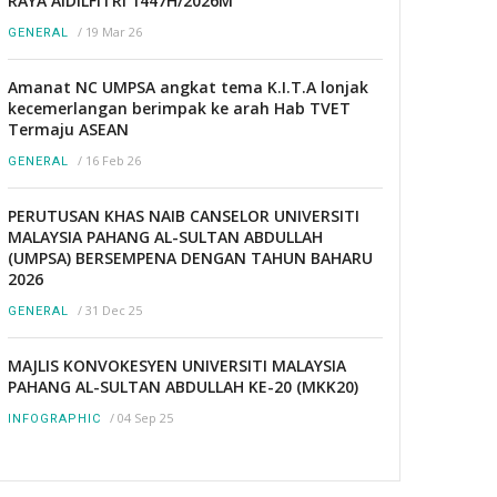
RAYA AIDILFITRI 1447H/2026M
/
19 Mar 26
GENERAL
Amanat NC UMPSA angkat tema K.I.T.A lonjak
kecemerlangan berimpak ke arah Hab TVET
Termaju ASEAN
/
16 Feb 26
GENERAL
PERUTUSAN KHAS NAIB CANSELOR UNIVERSITI
MALAYSIA PAHANG AL-SULTAN ABDULLAH
(UMPSA) BERSEMPENA DENGAN TAHUN BAHARU
2026
/
31 Dec 25
GENERAL
MAJLIS KONVOKESYEN UNIVERSITI MALAYSIA
PAHANG AL-SULTAN ABDULLAH KE-20 (MKK20)
/
04 Sep 25
INFOGRAPHIC