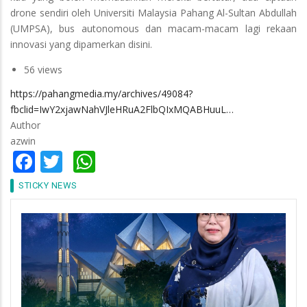
drone sendiri oleh Universiti Malaysia Pahang Al-Sultan Abdullah
(UMPSA), bus autonomous dan macam-macam lagi rekaan
innovasi yang dipamerkan disini.
56 views
https://pahangmedia.my/archives/49084?
fbclid=IwY2xjawNahVJleHRuA2FlbQIxMQABHuuL…
Author
azwin
Facebook
Twitter
WhatsApp
STICKY NEWS