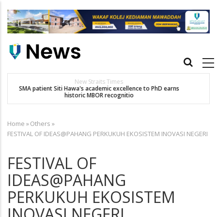
Skip
to
main
content
Main
navigation
Others
Dr. Siti Hawa Cipta Rekod MBOR, Pesakit SMA Pertama Tamat
Pengajian Berterusan Hingga PhD
Home
»
Others
»
Breadcrumb
FESTIVAL OF IDEAS@PAHANG PERKUKUH EKOSISTEM INOVASI NEGERI
FESTIVAL OF
IDEAS@PAHANG
PERKUKUH EKOSISTEM
INOVASI NEGERI