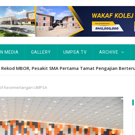
IN MEDIA
GALLERY
UMPSA TV
ARCHIVE
Hawa's academic excellence to PhD earns historic MBOR recog
ntif Kecemerlangan UMPSA