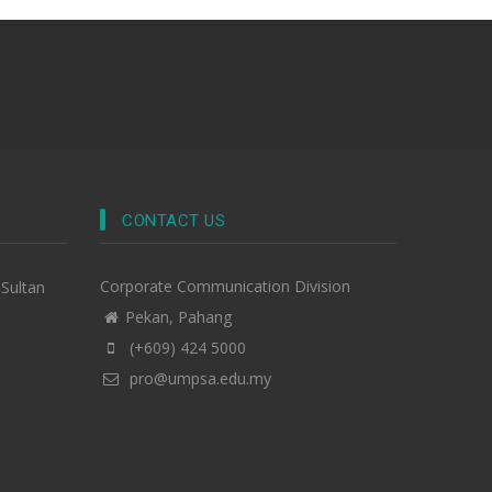
CONTACT US
Corporate Communication Division
-Sultan
Pekan, Pahang
(+609) 424 5000
pro@umpsa.edu.my