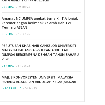
RAYA AIDILFITRI 1447H/2026M
/
19 Mar 26
GENERAL
Amanat NC UMPSA angkat tema K.I.T.A lonjak
kecemerlangan berimpak ke arah Hab TVET
Termaju ASEAN
/
16 Feb 26
GENERAL
PERUTUSAN KHAS NAIB CANSELOR UNIVERSITI
MALAYSIA PAHANG AL-SULTAN ABDULLAH
(UMPSA) BERSEMPENA DENGAN TAHUN BAHARU
2026
/
31 Dec 25
GENERAL
MAJLIS KONVOKESYEN UNIVERSITI MALAYSIA
PAHANG AL-SULTAN ABDULLAH KE-20 (MKK20)
/
04 Sep 25
INFOGRAPHIC