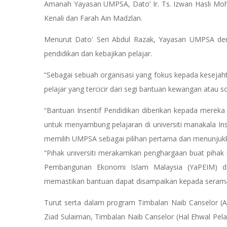
Amanah Yayasan UMPSA, Dato’ Ir. Ts. Izwan Hasli Moh
Kenali dan Farah Ain Madzlan.
Menurut Dato' Seri Abdul Razak, Yayasan UMPSA den
pendidikan dan kebajikan pelajar.
“Sebagai sebuah organisasi yang fokus kepada kesejah
pelajar yang tercicir dari segi bantuan kewangan atau 
“Bantuan Insentif Pendidikan diberikan kepada mer
untuk menyambung pelajaran di universiti manakala In
memilih UMPSA sebagai pilihan pertama dan menunjukk
“Pihak universiti merakamkan penghargaan buat pihak 
Pembangunan Ekonomi Islam Malaysia (YaPEIM) 
memastikan bantuan dapat disampaikan kepada serama
Turut serta dalam program Timbalan Naib Canselor (A
Ziad Sulaiman, Timbalan Naib Canselor (Hal Ehwal Pel