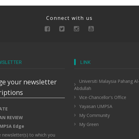
Connect with us
WSLETTER
LINK
e your newsletter
Universiti Malaysia Pahang Al
Abdullah
riptions
Vice-Chancellor's Office
Yayasan UMPSA
ATE
My Community
AN REVIEW
My Green
MPSA Edge
e newsletter(s) to which you