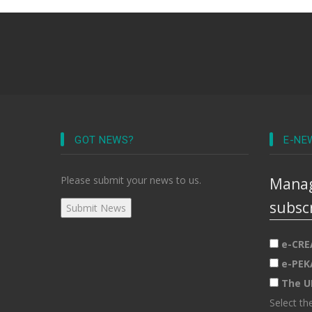
GOT NEWS?
E-NE
Please submit your news to us.
Manag
subsc
e-CRE
e-PEK
The U
Select th