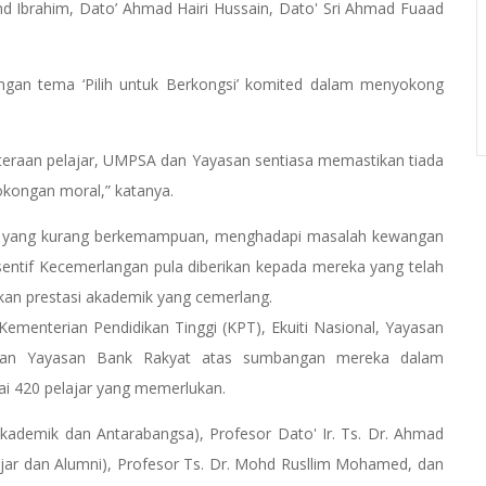
d Ibrahim, Dato’ Ahmad Hairi Hussain, Dato' Sri Ahmad Fuaad
gan tema ‘Pilih untuk Berkongsi’ komited dalam menyokong
teraan pelajar, UMPSA dan Yayasan sentiasa memastikan tiada
sokongan moral,” katanya.
eka yang kurang berkemampuan, menghadapi masalah kewangan
sentif Kecemerlangan pula diberikan kepada mereka yang telah
an prestasi akademik yang cemerlang.
Kementerian Pendidikan Tinggi (KPT), Ekuiti Nasional, Yayasan
dan Yayasan Bank Rakyat atas sumbangan mereka dalam
i 420 pelajar yang memerlukan.
kademik dan Antarabangsa), Profesor Dato' Ir. Ts. Dr. Ahmad
ajar dan Alumni), Profesor Ts. Dr. Mohd Rusllim Mohamed, dan