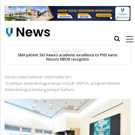
Skip
to
main
content
Main
navigation
New Straits Times
t
SMA patient Siti Hawa's academic excellence to PhD earns
historic MBOR recognitio
Home
»
International
»
International
»
Breadcrumb
12 pelajar antarabangsa teruja masuk UMPSA, program Mentor
Antarabangsa bimbing pelajar baharu