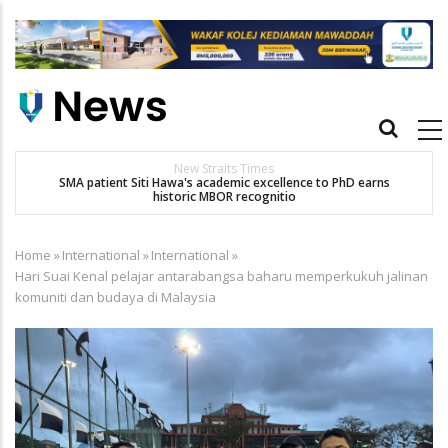
Skip
to
main
content
Main
navigation
New Straits Times
t
SMA patient Siti Hawa's academic excellence to PhD earns
historic MBOR recognitio
Home
»
International
»
International
»
Breadcrumb
Hari Suai Kenal pelajar antarabangsa baharu memperkukuh jalinan
komuniti dan budaya di Malaysia