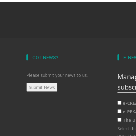
GOT NEWS?
E-NE
Please submit your news to us.
Manag
subsc
e-CRE
e-PEK
The U
Select th
want to s