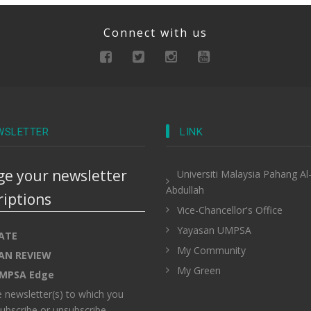
Connect with us
WSLETTER
LINK
e your newsletter
Universiti Malaysia Pahang Al
Abdullah
riptions
Vice-Chancellor's Office
Yayasan UMPSA
ATE
My Community
AN REVIEW
My Green
MPSA Edge
e newsletter(s) to which you
ubscribe or unsubscribe.