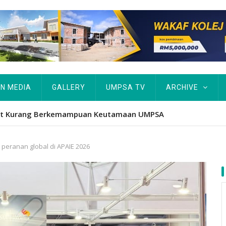
IN MEDIA
GALLERY
UMPSA TV
ARCHIVE
atform iktiraf usaha belia, alumni UMPSA dinobat johan
eranan global di APAIE 2026