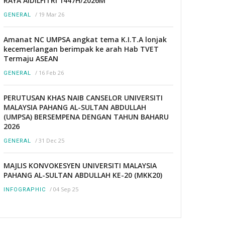
RAYA AIDILFITRI 1447H/2026M
/
19 Mar 26
GENERAL
Amanat NC UMPSA angkat tema K.I.T.A lonjak
kecemerlangan berimpak ke arah Hab TVET
Termaju ASEAN
/
16 Feb 26
GENERAL
PERUTUSAN KHAS NAIB CANSELOR UNIVERSITI
MALAYSIA PAHANG AL-SULTAN ABDULLAH
(UMPSA) BERSEMPENA DENGAN TAHUN BAHARU
2026
/
31 Dec 25
GENERAL
MAJLIS KONVOKESYEN UNIVERSITI MALAYSIA
PAHANG AL-SULTAN ABDULLAH KE-20 (MKK20)
/
04 Sep 25
INFOGRAPHIC