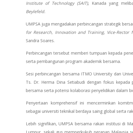
Institute of Technology (SAIT)
, Kanada yang melib
Beylefeld.
UMPSA juga mengadakan perbincangan strategik bersama
for Research, Innovation and Training, Vice-Rector 
Sandra Soares.
Perbincangan tersebut memberi tumpuan kepada penerok
serta pembangunan program akademik bersama.
Sesi perbincangan bersama ITMO University dan Univer
Ts. Dr. Herma Dina Setiabudi dengan fokus kepada 
bersama serta potensi kolaborasi penyelidikan dalam bi
Penyertaan komprehensif ini mencerminkan komi
sebagai universiti teknikal berdaya saing global serta r
Lebih signifikan, UMPSA bersama rakan institusi di M
Lumpur, sekali gus memperkukuh peranan Malaysia se