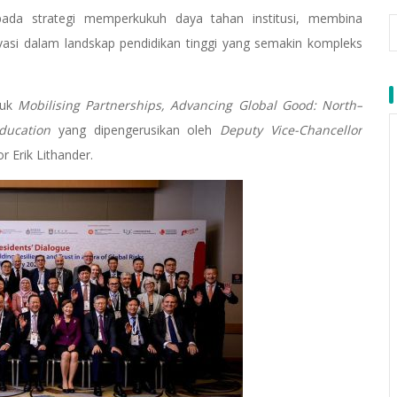
ada strategi memperkukuh daya tahan institusi, membina
si dalam landskap pendidikan tinggi yang semakin kompleks
juk
Mobilising Partnerships, Advancing Global Good: North–
ducation
yang dipengerusikan oleh
Deputy Vice-Chancellor
or Erik Lithander.