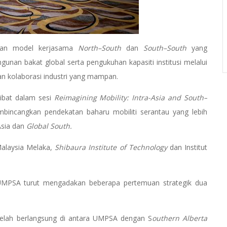
ngan model kerjasama
North–South
dan
South–South
yang
n bakat global serta pengukuhan kapasiti institusi melalui
dan kolaborasi industri yang mampan.
libat dalam sesi
Reimagining Mobility: Intra-Asia and South–
bincangkan pendekatan baharu mobiliti serantau yang lebih
Asia dan
Global South.
 Malaysia Melaka,
Shibaura Institute of Technology
dan Institut
UMPSA turut mengadakan beberapa pertemuan strategik dua
lah berlangsung di antara UMPSA dengan S
outhern Alberta