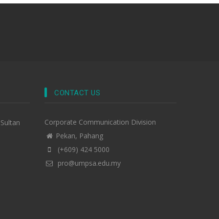
CONTACT US
Corporate Communication Division
-Sultan
Pekan, Pahang
(+609) 424 5000
pro@umpsa.edu.my