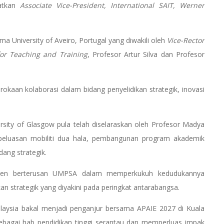
atkan
Associate Vice-President, International SAIT, Werner
 University of Aveiro, Portugal yang diwakili oleh
Vice-Rector
for Teaching and Training
, Profesor Artur Silva dan Profesor
aan kolaborasi dalam bidang penyelidikan strategik, inovasi
sity of Glasgow pula telah diselaraskan oleh Profesor Madya
peluasan mobiliti dua hala, pembangunan program akademik
dang strategik.
tmen berterusan UMPSA dalam memperkukuh kedudukannya
akan strategik yang diyakini pada peringkat antarabangsa.
alaysia bakal menjadi penganjur bersama APAIE 2027 di Kuala
bagai hab pendidikan tinggi serantau dan memperluas impak