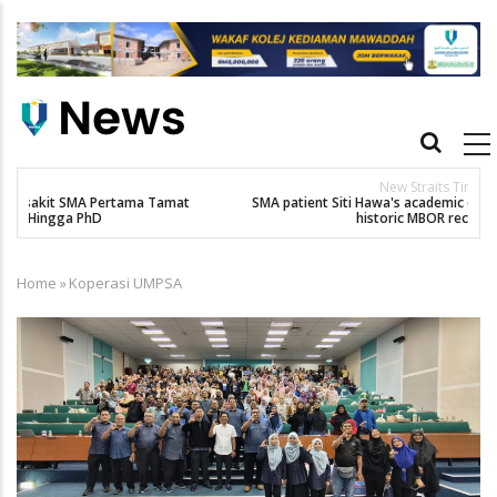
Skip
to
main
content
Main
navigation
New Straits Times
t
SMA patient Siti Hawa's academic excellence to PhD earns
historic MBOR recognitio
Home
»
Koperasi UMPSA
Breadcrumb