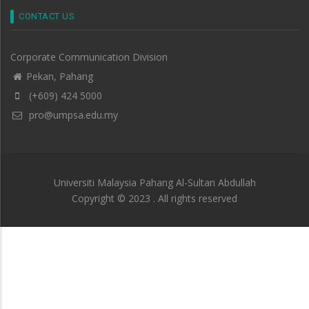
CONTACT US
Corporate Communication Division
Pekan, Pahang
(+609) 424 5000
pro@umpsa.edu.my
Universiti Malaysia Pahang Al-Sultan Abdullah
Copyright © 2023 . All rights reserved