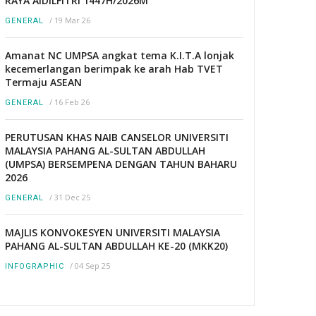
RAYA AIDILFITRI 1447H/2026M
/
19 Mar 26
GENERAL
Amanat NC UMPSA angkat tema K.I.T.A lonjak
kecemerlangan berimpak ke arah Hab TVET
Termaju ASEAN
/
16 Feb 26
GENERAL
PERUTUSAN KHAS NAIB CANSELOR UNIVERSITI
MALAYSIA PAHANG AL-SULTAN ABDULLAH
(UMPSA) BERSEMPENA DENGAN TAHUN BAHARU
2026
/
31 Dec 25
GENERAL
MAJLIS KONVOKESYEN UNIVERSITI MALAYSIA
PAHANG AL-SULTAN ABDULLAH KE-20 (MKK20)
/
04 Sep 25
INFOGRAPHIC