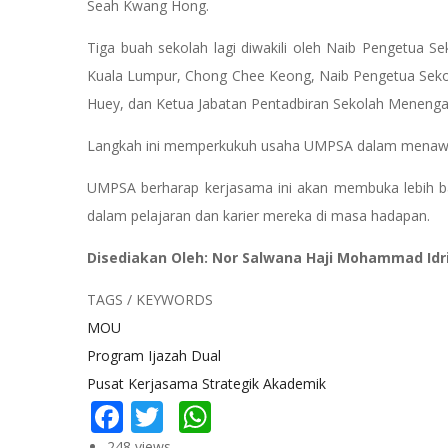
Seah Kwang Hong.
Tiga buah sekolah lagi diwakili oleh Naib Pengetua
Kuala Lumpur, Chong Chee Keong, Naib Pengetua Sek
Huey, dan Ketua Jabatan Pentadbiran Sekolah Menenga
Langkah ini memperkukuh usaha UMPSA dalam menawarka
UMPSA berharap kerjasama ini akan membuka lebih b
dalam pelajaran dan karier mereka di masa hadapan.
Disediakan Oleh: Nor Salwana Haji Mohammad Idr
TAGS / KEYWORDS
MOU
Program Ijazah Dual
Pusat Kerjasama Strategik Akademik
Facebook
Twitter
WhatsApp
248 views