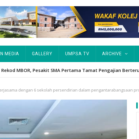
IN MEDIA
GALLERY
UMPSA TV
ARCHIVE
Hawa's academic excellence to PhD earns historic MBOR recog
erjasama dengan 6 sekolah persendirian dalam pengantarabangsaan p