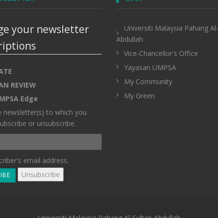
e your newsletter
Universiti Malaysia Pahang Al
Abdullah
riptions
Vice-Chancellor's Office
Yayasan UMPSA
ATE
My Community
AN REVIEW
My Green
MPSA Edge
e newsletter(s) to which you
ubscribe or unsubscribe.
riber's email address.
Universiti Malaysia Pahang Al-Sultan Abdullah