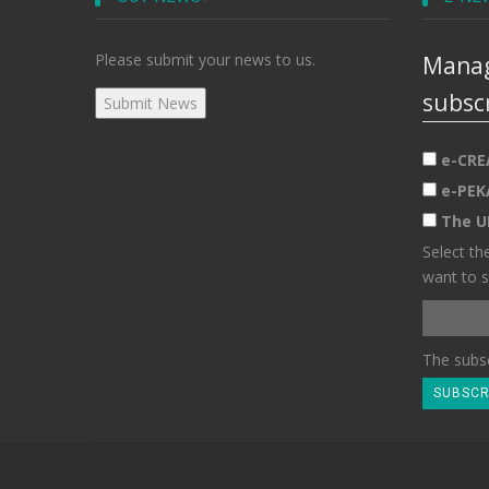
Please submit your news to us.
Manag
subsc
e-CRE
e-PEK
The U
Select th
want to s
The subsc