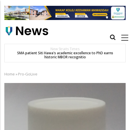
Skip
to
main
content
Main
navigation
Others
Dr. Siti Hawa Cipta Rekod MBOR, Pesakit SMA Pertama Tamat
Pengajian Berterusan Hingga PhD
Home
»
Pro-GoLive
Breadcrumb