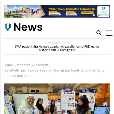
Skip
to
main
content
Main
navigation
New Straits Times
t
SMA patient Siti Hawa's academic excellence to PhD earns
historic MBOR recognitio
Home
»
Research
»
Research
»
Breadcrumb
iSafePath hasil inovasi keselamatan pintar bantu wujudkan laluan
selamat dan lestari