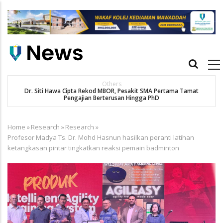
Skip
to
main
content
Main
navigation
Others
Dr. Siti Hawa Cipta Rekod MBOR, Pesakit SMA Pertama Tamat
K
Pengajian Berterusan Hingga PhD
Home
»
Research
»
Research
»
Breadcrumb
Profesor Madya Ts. Dr. Mohd Hasnun hasilkan peranti latihan
ketangkasan pintar tingkatkan reaksi pemain badminton