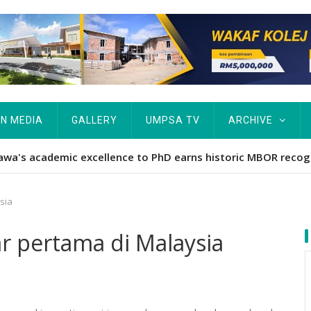
IN MEDIA
GALLERY
UMPSA TV
ARCHIVE
ta Rekod MBOR, Pesakit SMA Pertama Tamat Pengajian Berter
sia
 pertama di Malaysia