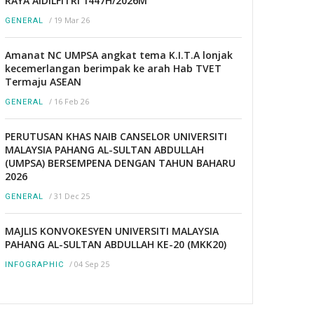
RAYA AIDILFITRI 1447H/2026M
/
19 Mar 26
GENERAL
Amanat NC UMPSA angkat tema K.I.T.A lonjak
kecemerlangan berimpak ke arah Hab TVET
Termaju ASEAN
/
16 Feb 26
GENERAL
PERUTUSAN KHAS NAIB CANSELOR UNIVERSITI
MALAYSIA PAHANG AL-SULTAN ABDULLAH
(UMPSA) BERSEMPENA DENGAN TAHUN BAHARU
2026
/
31 Dec 25
GENERAL
MAJLIS KONVOKESYEN UNIVERSITI MALAYSIA
PAHANG AL-SULTAN ABDULLAH KE-20 (MKK20)
/
04 Sep 25
INFOGRAPHIC