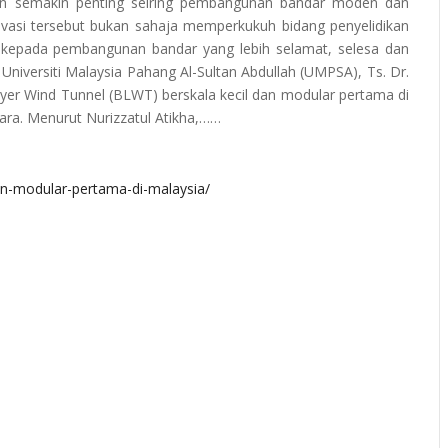
in semakin penting seiring pembangunan bandar moden dan
ovasi tersebut bukan sahaja memperkukuh bidang penyelidikan
kepada pembangunan bandar yang lebih selamat, selesa dan
a Universiti Malaysia Pahang Al-Sultan Abdullah (UMPSA), Ts. Dr.
r Wind Tunnel (BLWT) berskala kecil dan modular pertama di
ra. Menurut Nurizzatul Atikha,……
n-modular-pertama-di-malaysia/