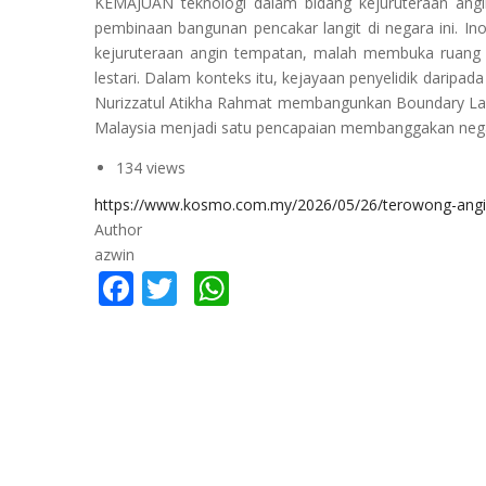
KEMAJUAN teknologi dalam bidang kejuruteraan ang
pembinaan bangunan pencakar langit di negara ini. In
kejuruteraan angin tempatan, malah membuka ruang 
lestari. Dalam konteks itu, kejayaan penyelidik daripad
Nurizzatul Atikha Rahmat membangunkan Boundary Laye
Malaysia menjadi satu pencapaian membanggakan nega
134 views
https://www.kosmo.com.my/2026/05/26/terowong-angi
Author
azwin
Facebook
Twitter
WhatsApp