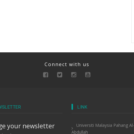
Connect with us
WSLETTER
LINK
e your newsletter
Universiti Malaysia Pahang Al
Abdullah