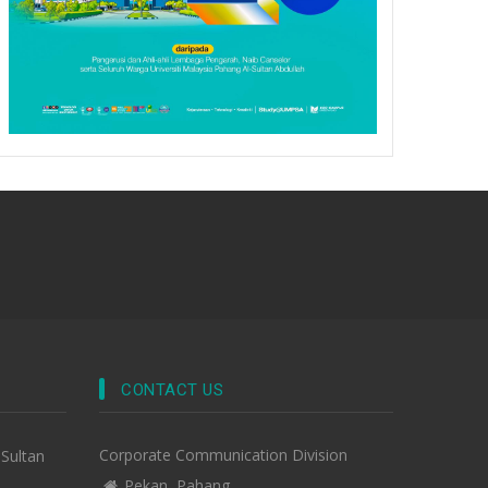
CONTACT US
Corporate Communication Division
-Sultan
Pekan, Pahang