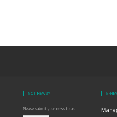
GOT NEWS?
E-NE
Please submit your news to us.
Manag