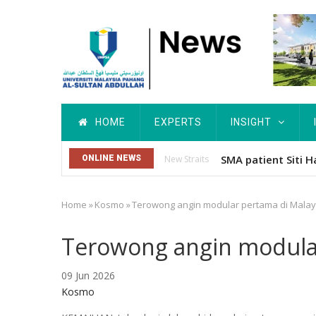
Skip
to
main
content
Main
HOME
EXPERTS
INSIGHT
navigation
Dr. Siti Hawa Cip
ONLINE NEWS
Others
Home
»
Kosmo
»
Terowong angin modular pertama di Malay
Breadcrumb
Terowong angin modular
09 Jun 2026
Kosmo