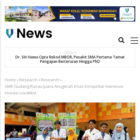
Skip
to
main
content
Main
navigation
Others
Dr. Siti Hawa Cipta Rekod MBOR, Pesakit SMA Pertama Tamat
Pengajian Berterusan Hingga PhD
Home
»
Research
»
Research
»
Breadcrumb
SMK Gudang Rasau Juara Anugerah Khas Innopintar menerusi
inovasi LovaMist