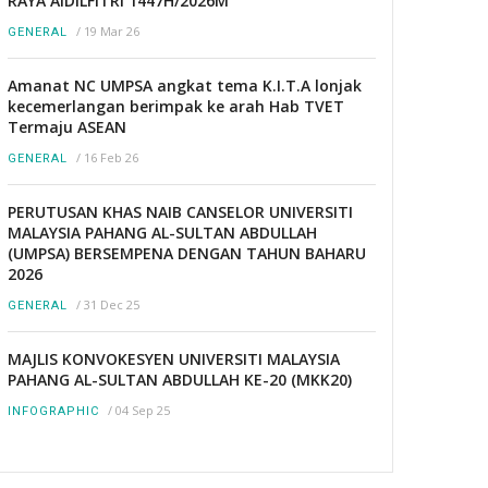
RAYA AIDILFITRI 1447H/2026M
/
19 Mar 26
GENERAL
Amanat NC UMPSA angkat tema K.I.T.A lonjak
kecemerlangan berimpak ke arah Hab TVET
Termaju ASEAN
/
16 Feb 26
GENERAL
PERUTUSAN KHAS NAIB CANSELOR UNIVERSITI
MALAYSIA PAHANG AL-SULTAN ABDULLAH
(UMPSA) BERSEMPENA DENGAN TAHUN BAHARU
2026
/
31 Dec 25
GENERAL
MAJLIS KONVOKESYEN UNIVERSITI MALAYSIA
PAHANG AL-SULTAN ABDULLAH KE-20 (MKK20)
/
04 Sep 25
INFOGRAPHIC