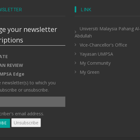
WSLETTER
LINK
e your newsletter
Universiti Malaysia Pahang Al
Abdullah
riptions
Vice-Chancellor's Office
Yayasan UMPSA
ATE
My Community
AN REVIEW
My Green
MPSA Edge
e newsletter(s) to which you
ubscribe or unsubscribe.
riber's email address.