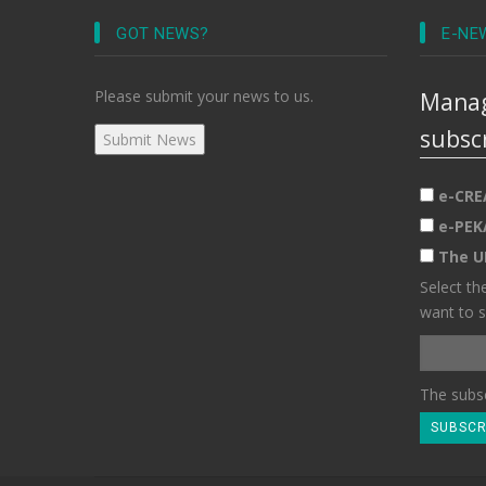
GOT NEWS?
E-NE
Please submit your news to us.
Manag
subsc
e-CRE
e-PEK
The U
Select th
want to s
The subsc