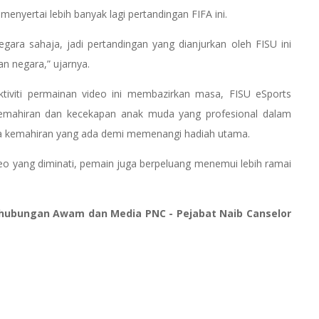
enyertai lebih banyak lagi pertandingan FIFA ini.
egara sahaja, jadi pertandingan yang dianjurkan oleh FISU ini
 negara,” ujarnya.
iviti permainan video ini membazirkan masa, FISU eSports
n kemahiran dan kecekapan anak muda yang profesional dalam
a kemahiran yang ada demi memenangi hadiah utama.
deo yang diminati, pemain juga berpeluang menemui lebih ramai
Perhubungan Awam dan Media PNC - Pejabat Naib Canselor