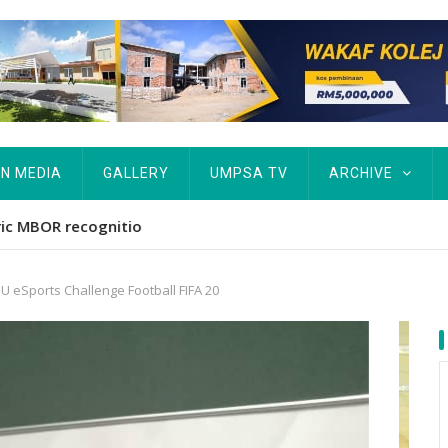
IN MEDIA
GALLERY
UMPSA TV
ARCHIVE
ta Rekod MBOR, Pesakit SMA Pertama Tamat Pengajian Berter
SU eSports Challenge Football FIFA 20