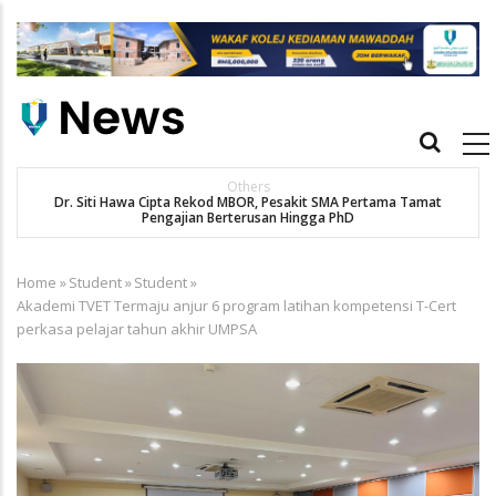
Skip
to
main
content
Main
navigation
Others
Dr. Siti Hawa Cipta Rekod MBOR, Pesakit SMA Pertama Tamat
Pengajian Berterusan Hingga PhD
Home
»
Student
»
Student
»
Breadcrumb
Akademi TVET Termaju anjur 6 program latihan kompetensi T-Cert
perkasa pelajar tahun akhir UMPSA