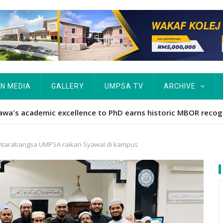
IN MEDIA
GALLERY
UMPSA TV
ARCHIVE
ta Rekod MBOR, Pesakit SMA Pertama Tamat Pengajian Berter
 antarabangsa UMPSA raikan Syawal di kampus