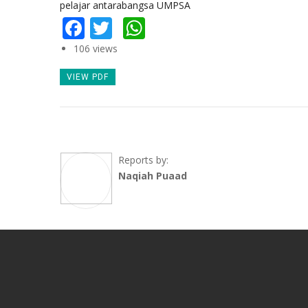
pelajar antarabangsa UMPSA
Facebook
Twitter
WhatsApp
106 views
VIEW PDF
Reports by:
Naqiah Puaad