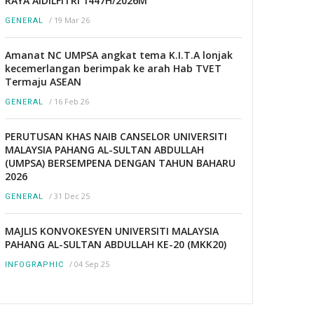
RAYA AIDILFITRI 1447H/2026M
/
19 Mar 26
GENERAL
Amanat NC UMPSA angkat tema K.I.T.A lonjak
kecemerlangan berimpak ke arah Hab TVET
Termaju ASEAN
/
16 Feb 26
GENERAL
PERUTUSAN KHAS NAIB CANSELOR UNIVERSITI
MALAYSIA PAHANG AL-SULTAN ABDULLAH
(UMPSA) BERSEMPENA DENGAN TAHUN BAHARU
2026
/
31 Dec 25
GENERAL
MAJLIS KONVOKESYEN UNIVERSITI MALAYSIA
PAHANG AL-SULTAN ABDULLAH KE-20 (MKK20)
/
04 Sep 25
INFOGRAPHIC