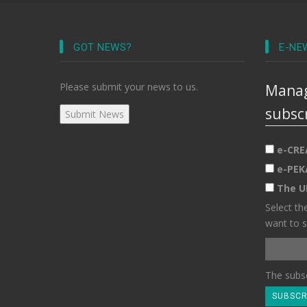
GOT NEWS?
E-NE
Please submit your news to us.
Manag
subsc
e-CRE
e-PEK
The U
Select th
want to s
The subsc