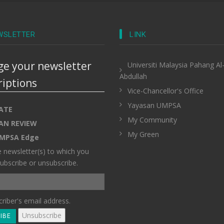
WSLETTER
LINK
e your newsletter
Universiti Malaysia Pahang Al
Abdullah
riptions
Vice-Chancellor's Office
Yayasan UMPSA
ATE
My Community
AN REVIEW
My Green
MPSA Edge
e newsletter(s) to which you
ubscribe or unsubscribe.
riber's email address.