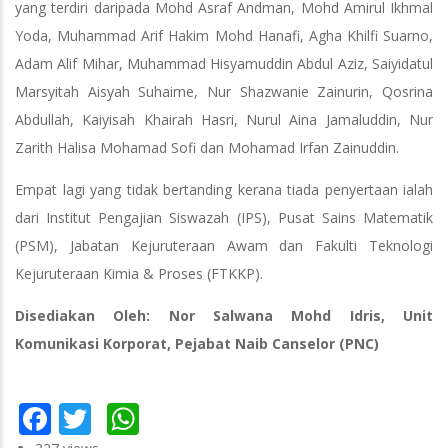
yang terdiri daripada Mohd Asraf Andman, Mohd Amirul Ikhmal
Yoda, Muhammad Arif Hakim Mohd Hanafi, Agha Khilfi Suarno,
Adam Alif Mihar, Muhammad Hisyamuddin Abdul Aziz, Saiyidatul
Marsyitah Aisyah Suhaime, Nur Shazwanie Zainurin, Qosrina
Abdullah, Kaiyisah Khairah Hasri, Nurul Aina Jamaluddin, Nur
Zarith Halisa Mohamad Sofi dan Mohamad Irfan Zainuddin.
Empat lagi yang tidak bertanding kerana tiada penyertaan ialah
dari Institut Pengajian Siswazah (IPS), Pusat Sains Matematik
(PSM), Jabatan Kejuruteraan Awam dan Fakulti Teknologi
Kejuruteraan Kimia & Proses (FTKKP).
Disediakan Oleh: Nor Salwana Mohd Idris, Unit
Komunikasi Korporat, Pejabat Naib Canselor (PNC)
Facebook
Twitter
WhatsApp