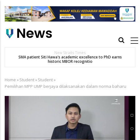
Skip
to
main
content
Main
navigation
New Straits Times
t
SMA patient Siti Hawa's academic excellence to PhD earns
historic MBOR recognitio
Home
»
Student
»
Student
»
Breadcrumb
Pemilihan MPP UMP berjaya dilaksanakan dalam norma baharu