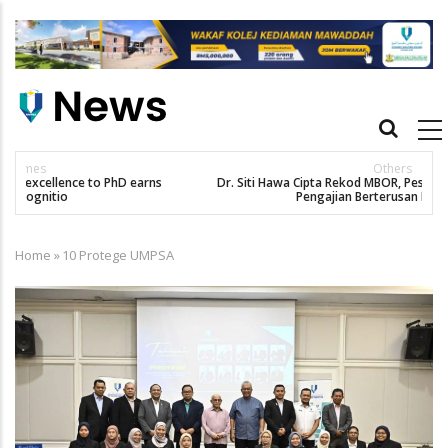
Skip
to
main
content
Main
navigation
Others
Dr. Siti Hawa Cipta Rekod MBOR, Pesakit SMA Pertama Tamat
Pengajian Berterusan Hingga PhD
Home
»
10 Protege UMPSA
Breadcrumb