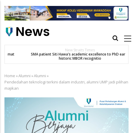
Skip
to
main
content
Main
navigation
New Straits Times
t
SMA patient Siti Hawa's academic excellence to PhD earns
historic MBOR recognitio
Home
»
Alumni
»
Alumni
»
Breadcrumb
Pendedahan teknologi terkini dalam industri, alumni UMP jadi pilihan
majikan