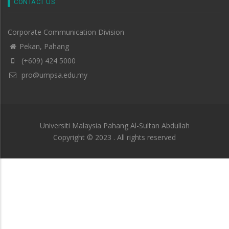
CONTACT US
Corporate Communication Division
Pekan, Pahang
(+609) 424 5000
pro@umpsa.edu.my
Universiti Malaysia Pahang Al-Sultan Abdullah
Copyright © 2023 . All rights reserved