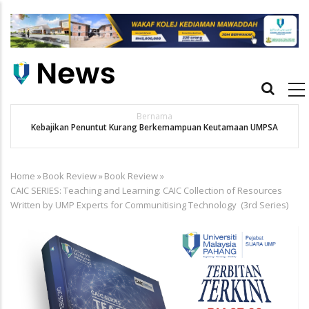
Skip
to
main
content
Main
navigation
ama
Utusan
APBN terus jadi platform iktiraf usaha
erkemampuan Keutamaan UMPSA
dinobat johan
Home
»
Book Review
»
Book Review
»
Breadcrumb
CAIC SERIES: Teaching and Learning: CAIC Collection of Resources
Written by UMP Experts for Communitising Technology (3rd Series)