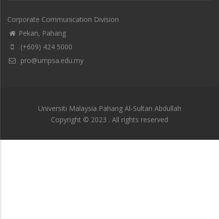
Corporate Communication Division
Pekan, Pahang
(+609) 424 5000
pro@umpsa.edu.my
Universiti Malaysia Pahang Al-Sultan Abdullah
Copyright © 2023 . All rights reserved