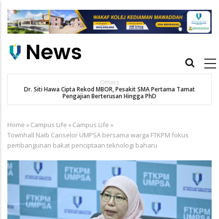
Skip
to
main
content
Main
navigation
Others
Dr. Siti Hawa Cipta Rekod MBOR, Pesakit SMA Pertama Tamat
K
Pengajian Berterusan Hingga PhD
Home
»
Campus Life
»
Campus Life
»
Breadcrumb
Townhall Naib Canselor UMPSA bersama warga FTKPM fokus
pembangunan bakat penciptaan teknologi baharu