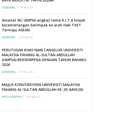
RAYA AIDILFITRI 1447H/2026M
/
19 Mar 26
GENERAL
Amanat NC UMPSA angkat tema K.I.T.A lonjak
kecemerlangan berimpak ke arah Hab TVET
Termaju ASEAN
/
16 Feb 26
GENERAL
PERUTUSAN KHAS NAIB CANSELOR UNIVERSITI
MALAYSIA PAHANG AL-SULTAN ABDULLAH
(UMPSA) BERSEMPENA DENGAN TAHUN BAHARU
2026
/
31 Dec 25
GENERAL
MAJLIS KONVOKESYEN UNIVERSITI MALAYSIA
PAHANG AL-SULTAN ABDULLAH KE-20 (MKK20)
/
04 Sep 25
INFOGRAPHIC