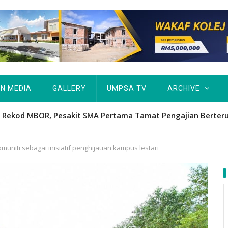
IN MEDIA
GALLERY
UMPSA TV
ARCHIVE
Hawa's academic excellence to PhD earns historic MBOR recog
uniti sebagai inisiatif penghijauan kampus lestari