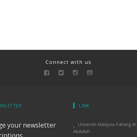
Connect with us
WSLETTER
LINK
e your newsletter
Universiti Malaysia Pahang Al
Abdullah
riptions