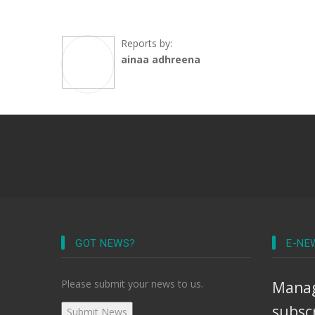
Reports by:
ainaa adhreena
GOT NEWS?
E-NE
Please submit your news to us.
Manag
subsc