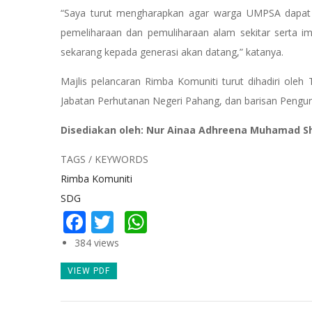
“Saya turut mengharapkan agar warga UMPSA dapa
pemeliharaan dan pemuliharaan alam sekitar serta impa
sekarang kepada generasi akan datang,” katanya.
Majlis pelancaran Rimba Komuniti turut dihadiri ole
Jabatan Perhutanan Negeri Pahang, dan barisan Pengurus
Disediakan oleh: Nur Ainaa Adhreena Muhamad Sh
TAGS / KEYWORDS
Rimba Komuniti
SDG
Facebook
Twitter
WhatsApp
384 views
VIEW PDF