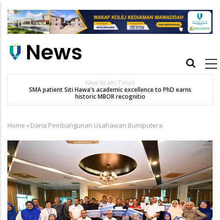
Skip
to
main
content
Main
navigation
New Straits Times
t
SMA patient Siti Hawa's academic excellence to PhD earns
historic MBOR recognitio
Home
»
Dana Pembangunan Usahawan Bumiputera
Breadcrumb