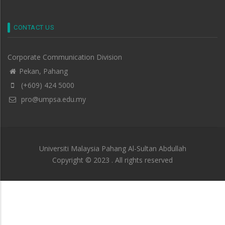
CONTACT US
Corporate Communication Division
Pekan, Pahang
(+609) 424 5000
pro@umpsa.edu.my
Universiti Malaysia Pahang Al-Sultan Abdullah
Copyright © 2023 . All rights reserved