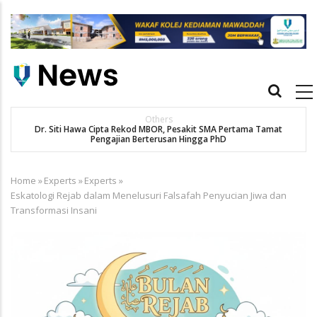
Skip
to
main
content
Main
navigation
Others
Dr. Siti Hawa Cipta Rekod MBOR, Pesakit SMA Pertama Tamat
K
Pengajian Berterusan Hingga PhD
Home
»
Experts
»
Experts
»
Breadcrumb
Eskatologi Rejab dalam Menelusuri Falsafah Penyucian Jiwa dan
Transformasi Insani