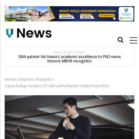
Skip
to
main
content
Main
navigation
New Straits Times
t
SMA patient Siti Hawa's academic excellence to PhD earns
historic MBOR recognitio
Home
»
Experts
»
Experts
»
Breadcrumb
Gaya hidup moden: EV dan penampilan lelaki masa kini