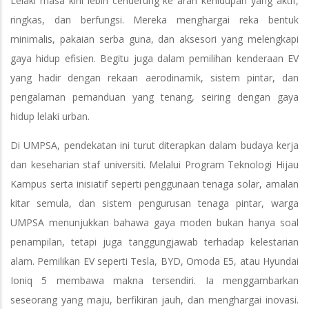
Lelaki masa kini lebih cenderung ke arah kehidupan yang aktif,
ringkas, dan berfungsi. Mereka menghargai reka bentuk
minimalis, pakaian serba guna, dan aksesori yang melengkapi
gaya hidup efisien. Begitu juga dalam pemilihan kenderaan EV
yang hadir dengan rekaan aerodinamik, sistem pintar, dan
pengalaman pemanduan yang tenang, seiring dengan gaya
hidup lelaki urban.
Di UMPSA, pendekatan ini turut diterapkan dalam budaya kerja
dan keseharian staf universiti. Melalui Program Teknologi Hijau
Kampus serta inisiatif seperti penggunaan tenaga solar, amalan
kitar semula, dan sistem pengurusan tenaga pintar, warga
UMPSA menunjukkan bahawa gaya moden bukan hanya soal
penampilan, tetapi juga tanggungjawab terhadap kelestarian
alam. Pemilikan EV seperti Tesla, BYD, Omoda E5, atau Hyundai
Ioniq 5 membawa makna tersendiri. Ia menggambarkan
seseorang yang maju, berfikiran jauh, dan menghargai inovasi.