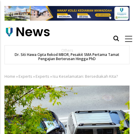
Skip
to
main
content
Main
navigation
Others
Dr. Siti Hawa Cipta Rekod MBOR, Pesakit SMA Pertama Tamat
Pengajian Berterusan Hingga PhD
Home
»
Experts
»
Experts
»
Isu Keselamatan: Bersediakah Kita?
Breadcrumb