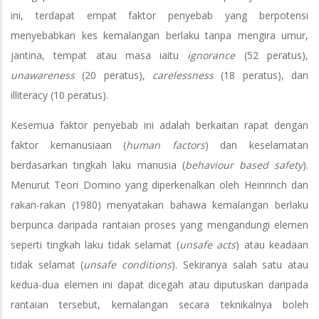
ini, terdapat empat faktor penyebab yang berpotensi
menyebabkan kes kemalangan berlaku tanpa mengira umur,
jantina, tempat atau masa iaitu
ignorance
(52 peratus),
unawareness
(20 peratus),
carelessness
(18 peratus), dan
illiteracy (10 peratus).
Kesemua faktor penyebab ini adalah berkaitan rapat dengan
faktor kemanusiaan (
human factors
) dan keselamatan
berdasarkan tingkah laku manusia (
behaviour based safety
).
Menurut Teori Domino yang diperkenalkan oleh Heinrinch dan
rakan-rakan (1980) menyatakan bahawa kemalangan berlaku
berpunca daripada rantaian proses yang mengandungi elemen
seperti tingkah laku tidak selamat (
unsafe acts
) atau keadaan
tidak selamat (
unsafe conditions
). Sekiranya salah satu atau
kedua-dua elemen ini dapat dicegah atau diputuskan daripada
rantaian tersebut, kemalangan secara teknikalnya boleh