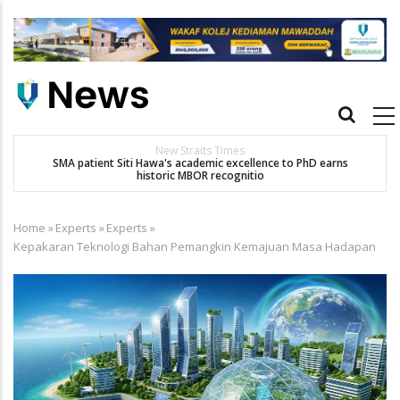
Skip
to
main
content
Main
navigation
New Straits Times
t
SMA patient Siti Hawa's academic excellence to PhD earns
historic MBOR recognitio
Home
»
Experts
»
Experts
»
Breadcrumb
Kepakaran Teknologi Bahan Pemangkin Kemajuan Masa Hadapan