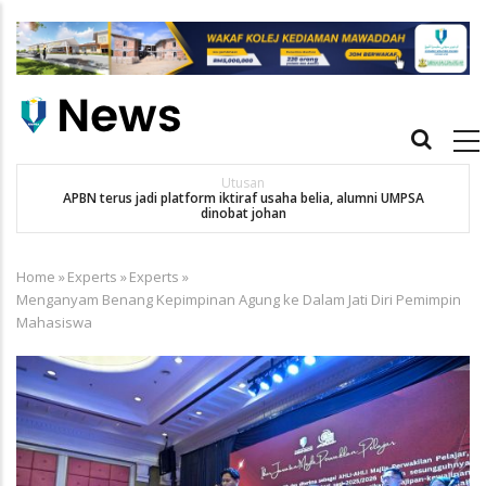
Skip
to
main
content
Main
navigation
Utusan
APBN terus jadi platform iktiraf usaha belia, alumni UMPSA
SA
dinobat johan
Home
»
Experts
»
Experts
»
Breadcrumb
Menganyam Benang Kepimpinan Agung ke Dalam Jati Diri Pemimpin
Mahasiswa