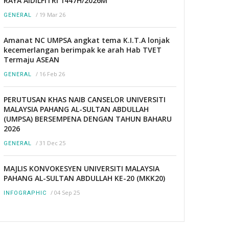
RAYA AIDILFITRI 1447H/2026M
/
19 Mar 26
GENERAL
Amanat NC UMPSA angkat tema K.I.T.A lonjak
kecemerlangan berimpak ke arah Hab TVET
Termaju ASEAN
/
16 Feb 26
GENERAL
PERUTUSAN KHAS NAIB CANSELOR UNIVERSITI
MALAYSIA PAHANG AL-SULTAN ABDULLAH
(UMPSA) BERSEMPENA DENGAN TAHUN BAHARU
2026
/
31 Dec 25
GENERAL
MAJLIS KONVOKESYEN UNIVERSITI MALAYSIA
PAHANG AL-SULTAN ABDULLAH KE-20 (MKK20)
/
04 Sep 25
INFOGRAPHIC