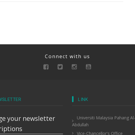
Connect with us
WSLETTER
LINK
e your newsletter
Universiti Malaysia Pahang Al
Abdullah
riptions
Vice-Chancellor's Office