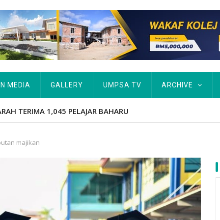
IN MEDIA
GALLERY
UMPSA TV
ARCHIVE
tut Kurang Berkemampuan Keutamaan UMPSA
utan majikan