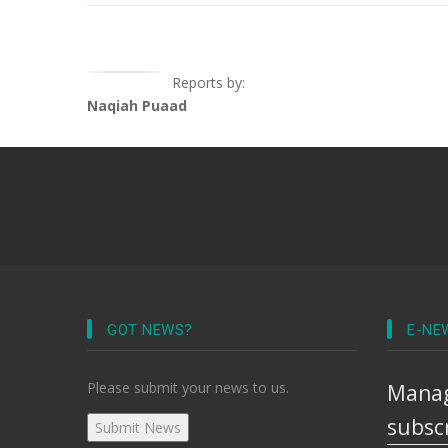
Reports by:
Naqiah Puaad
GOT NEWS?
E-NE
Please submit your news to us.
Manag
subsc