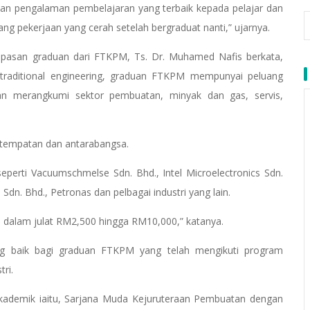
 dan pengalaman pembelajaran yang terbaik kepada pelajar dan
g pekerjaan yang cerah setelah bergraduat nanti,” ujarnya.
epasan graduan dari FTKPM, Ts. Dr. Muhamed Nafis berkata,
-traditional engineering, graduan FTKPM mempunyai peluang
aan merangkumi sektor pembuatan, minyak dan gas, servis,
 tempatan dan antarabangsa.
perti Vacuumschmelse Sdn. Bhd., Intel Microelectronics Sdn.
 Sdn. Bhd., Petronas dan pelbagai industri yang lain.
h dalam julat RM2,500 hingga RM10,000,” katanya.
ng baik bagi graduan FTKPM yang telah mengikuti program
ri.
ademik iaitu, Sarjana Muda Kejuruteraan Pembuatan dengan