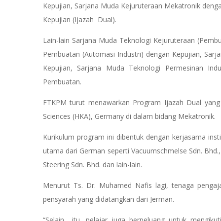
Kepujian, Sarjana Muda Kejuruteraan Mekatronik deng
Kepujian (Ijazah Dual).
Lain-lain Sarjana Muda Teknologi Kejuruteraan (Pemb
Pembuatan (Automasi Industri) dengan Kepujian, Sarj
Kepujian, Sarjana Muda Teknologi Permesinan Indu
Pembuatan.
FTKPM turut menawarkan Program Ijazah Dual yang di
Sciences (HKA), Germany di dalam bidang Mekatronik.
Kurikulum program ini dibentuk dengan kerjasama insti
utama dari German seperti Vacuumschmelse Sdn. Bhd.,
Steering Sdn. Bhd. dan lain-lain.
Menurut Ts. Dr. Muhamed Nafis lagi, tenaga pengaja
pensyarah yang didatangkan dari Jerman.
“Selain itu, pelajar juga berpeluang untuk mengikuti