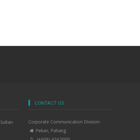
CONTACT US
Corporate Communication Division
-Sultan
Pekan, Pahang
(+609) 424 5000