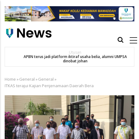
Skip
to
main
content
Main
navigation
Utusan
APBN terus jadi platform iktiraf usaha belia, alumni UMPSA
SA
dinobat johan
Home
»
General
»
General
»
Breadcrumb
ITKAS terajui Kajian Penjenamaan Daerah Bera