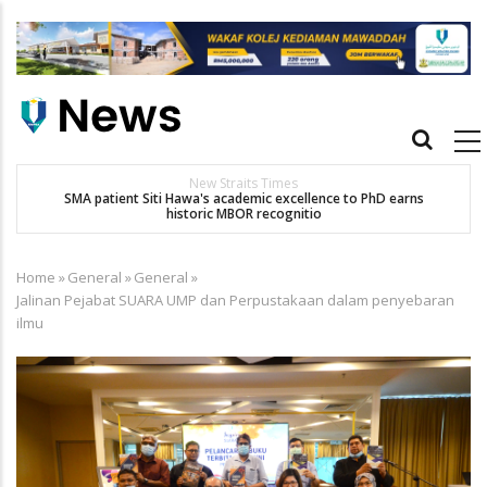
Skip
to
main
content
Main
navigation
New Straits Times
t
SMA patient Siti Hawa's academic excellence to PhD earns
historic MBOR recognitio
Home
»
General
»
General
»
Breadcrumb
Jalinan Pejabat SUARA UMP dan Perpustakaan dalam penyebaran
ilmu