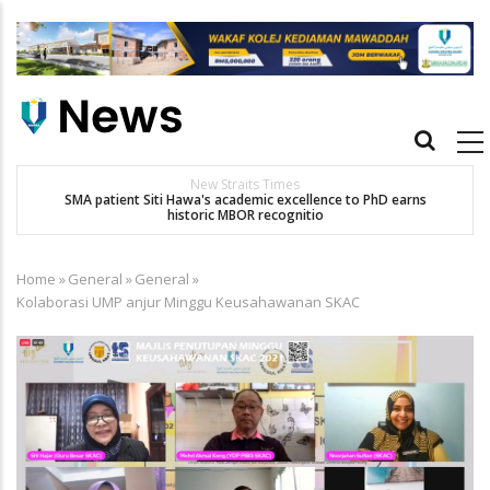
Skip
to
main
content
Main
navigation
New Straits Times
t
SMA patient Siti Hawa's academic excellence to PhD earns
historic MBOR recognitio
Home
»
General
»
General
»
Breadcrumb
Kolaborasi UMP anjur Minggu Keusahawanan SKAC