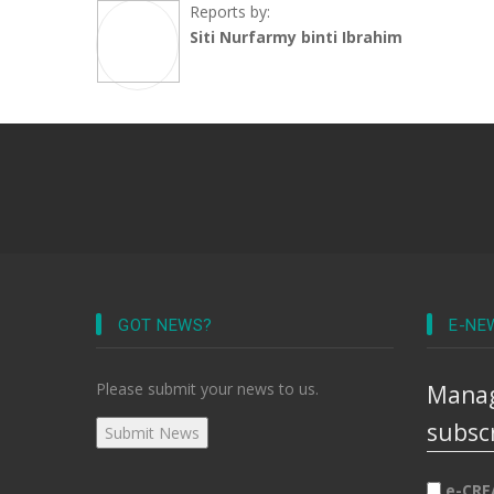
Reports by:
Siti Nurfarmy binti Ibrahim
GOT NEWS?
E-NE
Please submit your news to us.
Manag
subsc
e-CRE