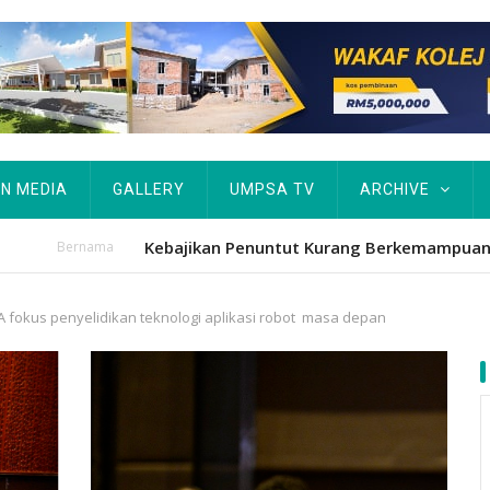
IN MEDIA
GALLERY
UMPSA TV
ARCHIVE
tut Kurang Berkemampuan Keutamaan UMPSA
 fokus penyelidikan teknologi aplikasi robot masa depan