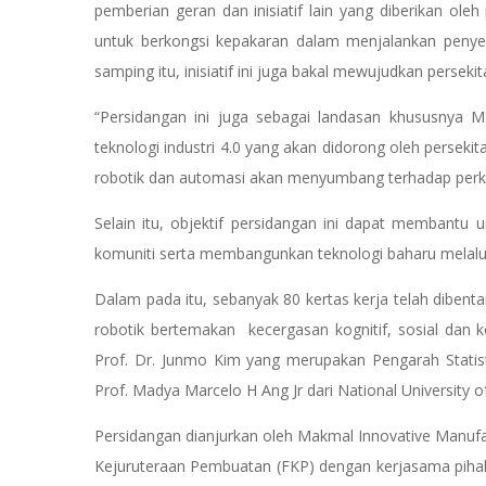
pemberian geran dan inisiatif lain yang diberikan oleh
untuk berkongsi kepakaran dalam menjalankan penyel
samping itu, inisiatif ini juga bakal mewujudkan persek
“Persidangan ini juga sebagai landasan khususnya Ma
teknologi industri 4.0 yang akan didorong oleh persekit
robotik dan automasi akan menyumbang terhadap perke
Selain itu, objektif persidangan ini dapat membantu 
komuniti serta membangunkan teknologi baharu melalui
Dalam pada itu, sebanyak 80 kertas kerja telah dibent
robotik bertemakan kecergasan kognitif, sosial dan 
Prof. Dr. Junmo Kim yang merupakan Pengarah Statist
Prof. Madya Marcelo H Ang Jr dari National University o
Persidangan dianjurkan oleh Makmal Innovative Manufa
Kejuruteraan Pembuatan (FKP) dengan kerjasama pihak 