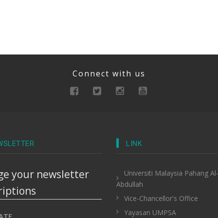
Connect with us
WSLETTER
LINK
e your newsletter
Universiti Malaysia Pahang Al
Abdullah
riptions
Vice-Chancellor's Office
Yayasan UMPSA
ATE