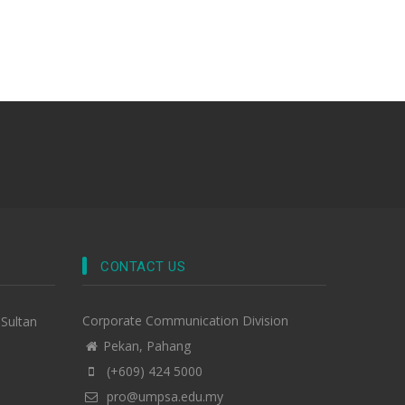
CONTACT US
Corporate Communication Division
-Sultan
Pekan, Pahang
(+609) 424 5000
pro@umpsa.edu.my