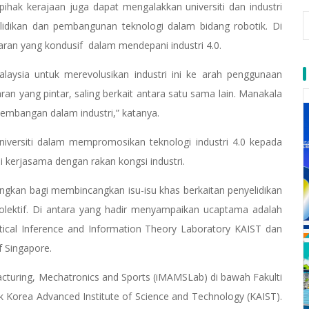
 pihak kerajaan juga dapat mengalakkan universiti dan industri
idikan dan pembangunan teknologi dalam bidang robotik. Di
itaran yang kondusif dalam mendepani industri 4.0.
laysia untuk merevolusikan industri ini ke arah penggunaan
aran yang pintar, saling berkait antara satu sama lain. Manakala
mbangan dalam industri,” katanya.
universiti dalam mempromosikan teknologi industri 4.0 kepada
 kerjasama dengan rakan kongsi industri.
angkan bagi membincangkan isu-isu khas berkaitan penyelidikan
kolektif. Di antara yang hadir menyampaikan ucaptama adalah
ical Inference and Information Theory Laboratory KAIST dan
f Singapore.
cturing, Mechatronics and Sports (iMAMSLab) di bawah Fakulti
Korea Advanced Institute of Science and Technology (KAIST).