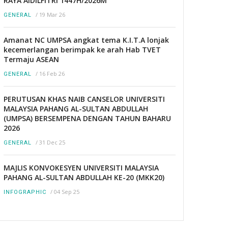
RAYA AIDILFITRI 1447H/2026M
/
19 Mar 26
GENERAL
Amanat NC UMPSA angkat tema K.I.T.A lonjak
kecemerlangan berimpak ke arah Hab TVET
Termaju ASEAN
/
16 Feb 26
GENERAL
PERUTUSAN KHAS NAIB CANSELOR UNIVERSITI
MALAYSIA PAHANG AL-SULTAN ABDULLAH
(UMPSA) BERSEMPENA DENGAN TAHUN BAHARU
2026
/
31 Dec 25
GENERAL
MAJLIS KONVOKESYEN UNIVERSITI MALAYSIA
PAHANG AL-SULTAN ABDULLAH KE-20 (MKK20)
/
04 Sep 25
INFOGRAPHIC