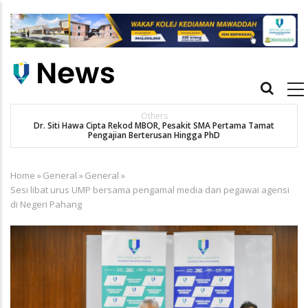
Skip
to
main
content
Main
navigation
Others
Dr. Siti Hawa Cipta Rekod MBOR, Pesakit SMA Pertama Tamat
Pengajian Berterusan Hingga PhD
Home
»
General
»
General
»
Breadcrumb
Sesi libat urus UMP bersama pengamal media dan pegawai agensi
di Negeri Pahang