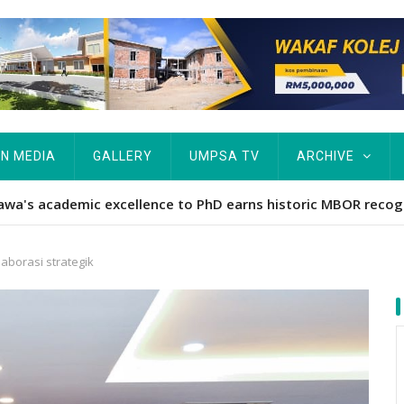
IN MEDIA
GALLERY
UMPSA TV
ARCHIVE
ta Rekod MBOR, Pesakit SMA Pertama Tamat Pengajian Berter
borasi strategik