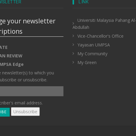
WSLETTER
LINK
e your newsletter
Universiti Malaysia Pahang Al
Abdullah
riptions
Vice-Chancellor's Office
Yayasan UMPSA
ATE
My Community
AN REVIEW
My Green
MPSA Edge
e newsletter(s) to which you
ubscribe or unsubscribe.
riber's email address.