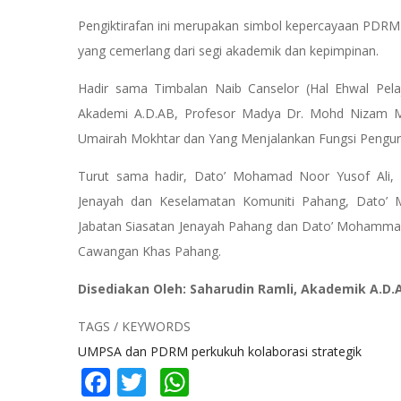
Pengiktirafan ini merupakan simbol kepercayaan PD
yang cemerlang dari segi akademik dan kepimpinan.
Hadir sama Timbalan Naib Canselor (Hal Ehwal Pel
Akademi A.D.AB, Profesor Madya Dr. Mohd Nizam Mo
Umairah Mokhtar dan Yang Menjalankan Fungsi Penguru
Turut sama hadir, Dato’ Mohamad Noor Yusof Ali,
Jenayah dan Keselamatan Komuniti Pahang, Dato’
Jabatan Siasatan Jenayah Pahang dan Dato’ Mohamm
Cawangan Khas Pahang.
Disediakan Oleh: Saharudin Ramli, Akademik A.D.
TAGS / KEYWORDS
UMPSA dan PDRM perkukuh kolaborasi strategik
Facebook
Twitter
WhatsApp