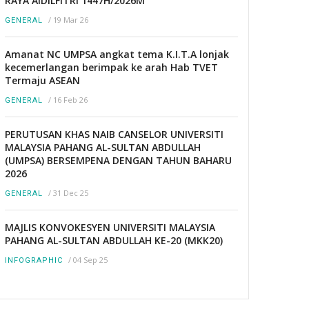
RAYA AIDILFITRI 1447H/2026M
/
19 Mar 26
GENERAL
Amanat NC UMPSA angkat tema K.I.T.A lonjak
kecemerlangan berimpak ke arah Hab TVET
Termaju ASEAN
/
16 Feb 26
GENERAL
PERUTUSAN KHAS NAIB CANSELOR UNIVERSITI
MALAYSIA PAHANG AL-SULTAN ABDULLAH
(UMPSA) BERSEMPENA DENGAN TAHUN BAHARU
2026
/
31 Dec 25
GENERAL
MAJLIS KONVOKESYEN UNIVERSITI MALAYSIA
PAHANG AL-SULTAN ABDULLAH KE-20 (MKK20)
/
04 Sep 25
INFOGRAPHIC