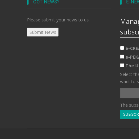
GOT NEWS?
E-NE
Please submit your news to us.
Manag
subsc
e-CRE
e-PEK
The U
Select th
want to s
The subsc