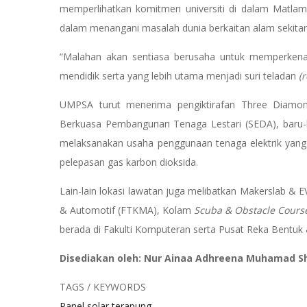
memperlihatkan komitmen universiti di dalam Matlama
dalam menangani masalah dunia berkaitan alam sekitar
“Malahan akan sentiasa berusaha untuk memperkenal
mendidik serta yang lebih utama menjadi suri teladan
(
UMPSA turut menerima pengiktirafan Three Diamon
Berkuasa Pembangunan Tenaga Lestari (SEDA), bar
melaksanakan usaha penggunaan tenaga elektrik yang
pelepasan gas karbon dioksida.
Lain-lain lokasi lawatan juga melibatkan Makerslab & E
& Automotif (FTKMA), Kolam
Scuba & Obstacle Cours
berada di Fakulti Komputeran serta Pusat Reka Bentuk 
Disediakan oleh: Nur Ainaa Adhreena Muhamad Sh
TAGS / KEYWORDS
Panel solar terapung