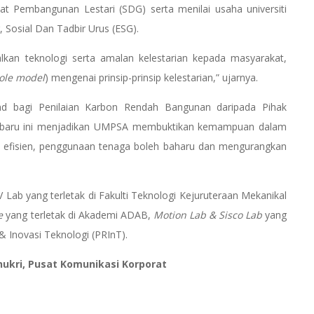
t Pembangunan Lestari (SDG) serta menilai usaha universiti
, Sosial Dan Tadbir Urus (ESG).
kan teknologi serta amalan kelestarian kepada masyarakat,
role model
) mengenai prinsip-prinsip kelestarian,” ujarnya.
d bagi Penilaian Karbon Rendah Bangunan daripada Pihak
u-baru ini menjadikan UMPSA membuktikan kemampuan dalam
 efisien, penggunaan tenaga boleh baharu dan mengurangkan
V Lab yang terletak di Fakulti Teknologi Kejuruteraan Mekanikal
e
yang terletak di Akademi ADAB,
Motion Lab & Sisco Lab
yang
& Inovasi Teknologi (PRInT).
ukri, Pusat Komunikasi Korporat