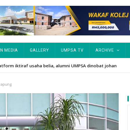
IN MEDIA
GALLERY
UMPSA TV
ARCHIVE
atform iktiraf usaha belia, alumni UMPSA dinobat johan
erapung