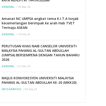
RAYA AIDILFITRI 1447H/2026M
/
19 Mar 26
GENERAL
Amanat NC UMPSA angkat tema K.I.T.A lonjak
kecemerlangan berimpak ke arah Hab TVET
Termaju ASEAN
/
16 Feb 26
GENERAL
PERUTUSAN KHAS NAIB CANSELOR UNIVERSITI
MALAYSIA PAHANG AL-SULTAN ABDULLAH
(UMPSA) BERSEMPENA DENGAN TAHUN BAHARU
2026
/
31 Dec 25
GENERAL
MAJLIS KONVOKESYEN UNIVERSITI MALAYSIA
PAHANG AL-SULTAN ABDULLAH KE-20 (MKK20)
/
04 Sep 25
INFOGRAPHIC