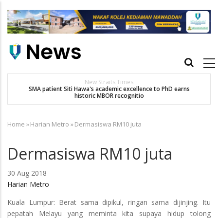
Skip
to
main
content
Main
navigation
Others
Dr. Siti Hawa Cipta Rekod MBOR, Pesakit SMA Pertama Tamat
Pengajian Berterusan Hingga PhD
Home
»
Harian Metro
»
Dermasiswa RM10 juta
Breadcrumb
Dermasiswa RM10 juta
30 Aug 2018
Harian Metro
Kuala Lumpur: Berat sama dipikul, ringan sama dijinjing. Itu
pepatah Melayu yang meminta kita supaya hidup tolong