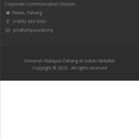
Corporate Communication Division
Pekan, Pahang
(+609) 424 5000
pro@umpsa.edu.my
Universiti Malaysia Pahang Al-Sultan Abdullah
Copyright © 2023 . All rights reserved