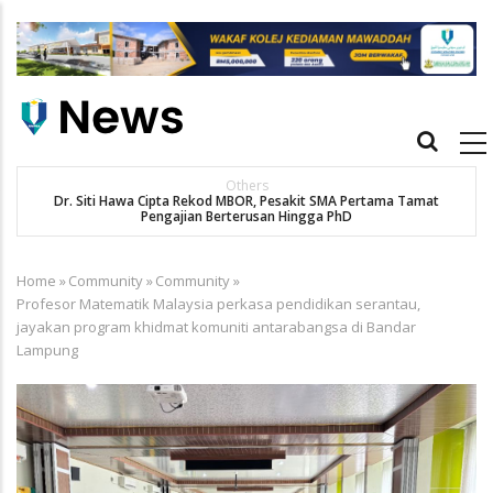
Skip
to
main
content
Main
navigation
Others
Dr. Siti Hawa Cipta Rekod MBOR, Pesakit SMA Pertama Tamat
K
Pengajian Berterusan Hingga PhD
Home
»
Community
»
Community
»
Breadcrumb
Profesor Matematik Malaysia perkasa pendidikan serantau,
jayakan program khidmat komuniti antarabangsa di Bandar
Lampung