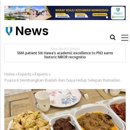
Skip
to
main
content
Main
navigation
New Straits Times
t
SMA patient Siti Hawa's academic excellence to PhD earns
historic MBOR recognitio
Home
»
Experts
»
Experts
»
Breadcrumb
Puasa 6 Seimbangkan Ibadah dan Gaya Hidup Selepas Ramadan