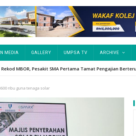
IN MEDIA
GALLERY
UMPSA TV
ARCHIVE
ta Rekod MBOR, Pesakit SMA Pertama Tamat Pengajian Berter
600 ribu guna tenaga solar