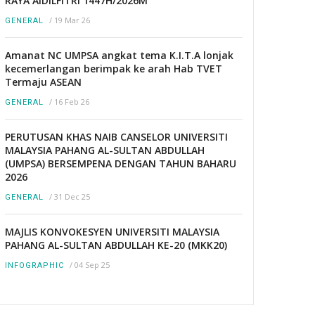
RAYA AIDILFITRI 1447H/2026M
/
19 Mar 26
GENERAL
Amanat NC UMPSA angkat tema K.I.T.A lonjak
kecemerlangan berimpak ke arah Hab TVET
Termaju ASEAN
/
16 Feb 26
GENERAL
PERUTUSAN KHAS NAIB CANSELOR UNIVERSITI
MALAYSIA PAHANG AL-SULTAN ABDULLAH
(UMPSA) BERSEMPENA DENGAN TAHUN BAHARU
2026
/
31 Dec 25
GENERAL
MAJLIS KONVOKESYEN UNIVERSITI MALAYSIA
PAHANG AL-SULTAN ABDULLAH KE-20 (MKK20)
/
04 Sep 25
INFOGRAPHIC