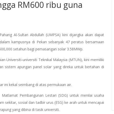
ngga RM600 ribu guna
ahang Al-Sultan Abdullah (UMPSA) kini dijangka akan dapat
i dalam kampusnya di Pekan sebanyak 47 peratus bersamaan
M 600,000 setahun bagi pemasangan solar 3.58MWp.
n Universiti-universiti Teknikal Malaysia (MTUN), kini memiliki
ngan sistem apungan panel solar yang direka untuk bertahan di
ar ini kekal seimbang di atas permukaan air.
 Matlamat Pembangunan Lestari (SDG) untuk menilai usaha
m sekitar, sosial dan tadbir urus (ESG) ke arah untuk mencapai
pung yang dibina di tasik universiti.