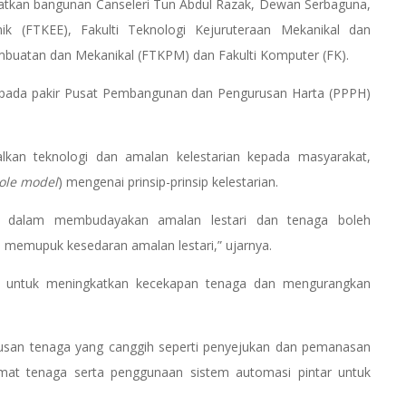
batkan bangunan Canseleri Tun Abdul Razak, Dewan Serbaguna,
onik (FTKEE), Fakulti Teknologi Kejuruteraan Mekanikal dan
embuatan dan Mekanikal (FTKPM) dan Fakulti Komputer (FK).
 pada pakir Pusat Pembangunan dan Pengurusan Harta (PPPH)
kan teknologi dan amalan kelestarian kepada masyarakat,
ole model
) mengenai prinsip-prinsip kelestarian.
ng dalam membudayakan amalan lestari dan tenaga boleh
a memupuk kesedaran amalan lestari,” ujarnya.
ah untuk meningkatkan kecekapan tenaga dan mengurangkan
usan tenaga yang canggih seperti penyejukan dan pemanasan
mat tenaga serta penggunaan sistem automasi pintar untuk