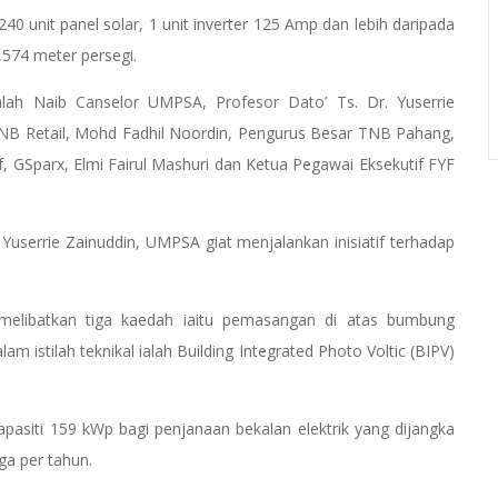
240 unit panel solar, 1 unit inverter 125 Amp dan lebih daripada
574 meter persegi.
alah Naib Canselor UMPSA, Profesor Dato’ Ts. Dr. Yuserrie
TNB Retail, Mohd Fadhil Noordin, Pengurus Besar TNB Pahang,
, GSparx, Elmi Fairul Mashuri dan Ketua Pegawai Eksekutif FYF
Yuserrie Zainuddin, UMPSA giat menjalankan inisiatif terhadap
g melibatkan tiga kaedah iaitu pemasangan di atas bumbung
 istilah teknikal ialah Building Integrated Photo Voltic (BIPV)
apasiti 159 kWp bagi penjanaan bekalan elektrik yang dijangka
a per tahun.