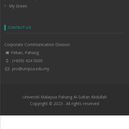
My Green
CONTACT US
Corporate Communication Division
Pekan, Pahang
(+609) 424 5000
pro@umpsa.edu.my
Universiti Malaysia Pahang Al-Sultan Abdullah
Copyright © 2023 . All rights reserved