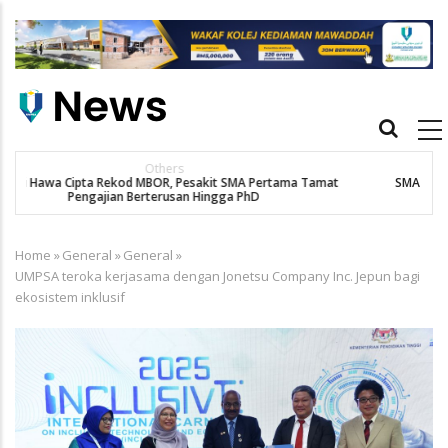
Skip
to
main
content
Main
navigation
New Straits Times
t
SMA patient Siti Hawa's academic excellence to PhD earns
K
historic MBOR recognitio
Home
»
General
»
General
»
Breadcrumb
UMPSA teroka kerjasama dengan Jonetsu Company Inc. Jepun bagi
ekosistem inklusif