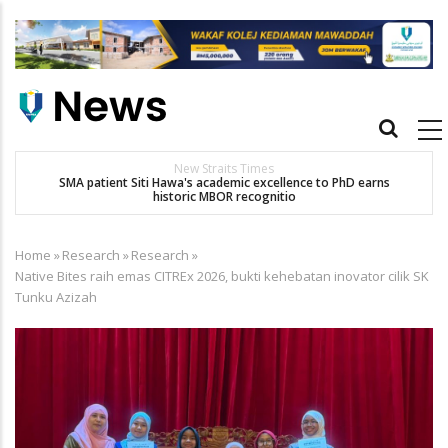
Skip
to
main
content
Main
navigation
New Straits Times
t
SMA patient Siti Hawa's academic excellence to PhD earns
historic MBOR recognitio
Home
»
Research
»
Research
»
Breadcrumb
Native Bites raih emas CITREx 2026, bukti kehebatan inovator cilik SK
Tunku Azizah