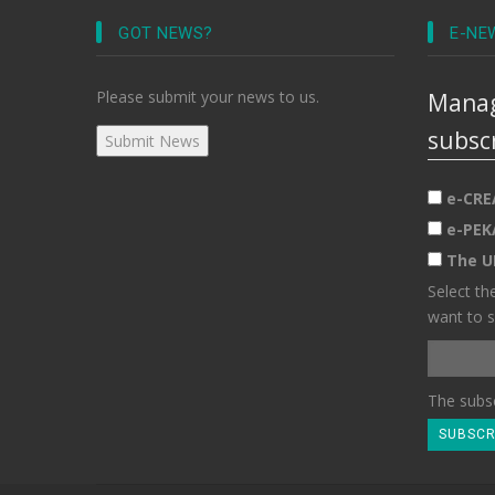
GOT NEWS?
E-NE
Please submit your news to us.
Manag
subsc
e-CRE
e-PEK
The U
Select th
want to s
The subsc