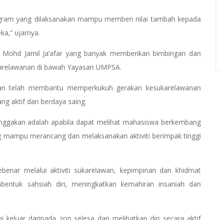
gram yang dilaksanakan mampu memberi nilai tambah kepada
a,” ujarnya.
 Mohd Jamil Ja’afar yang banyak memberikan bimbingan dan
ukarelawanan di bawah Yayasan UMPSA.
kan telah membantu memperkukuh gerakan kesukarelawanan
ng aktif dan berdaya saing.
anggakan adalah apabila dapat melihat mahasiswa berkembang
 mampu merancang dan melaksanakan aktiviti berimpak tinggi
enar melalui aktiviti sukarelawan, kepimpinan dan khidmat
ntuk sahsiah diri, meningkatkan kemahiran insaniah dan
eluar daripada zon selesa dan melibatkan diri secara aktif