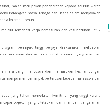
penasihat, malah merupakan penghargaan kepada seluruh warga
 menyumbangkan masa, tenaga dan usaha dalam menjayakan
erta khidmat komuniti.
na melalui semangat kerja berpasukan dan kesungguhan untuk
i program berimpak tinggi berjaya dilaksanakan melibatkan
n kemanusiaan dan aktiviti khidmat komuniti yang memberi
.
alam merancang, menyusun dan memastikan kesinambungan
serta mampu memberi impak berterusan kepada mahasiswa dan
an sepanjang tahun memerlukan komitmen yang tinggi kerana
mencapai objektif yang ditetapkan dan memberi pengalaman