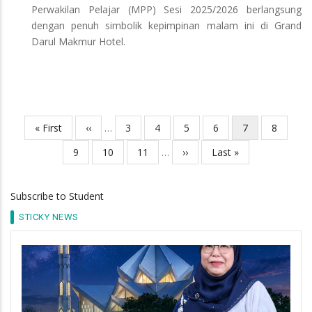
Perwakilan Pelajar (MPP) Sesi 2025/2026 berlangsung
dengan penuh simbolik kepimpinan malam ini di Grand
Darul Makmur Hotel.
First
« First
Previous
‹‹
…
Page
3
Page
4
Page
5
Page
6
Current
7
Page
8
Pagination
page
page
page
Page
9
Page
10
Page
11
…
Next
››
Last
Last »
page
page
Subscribe to Student
STICKY NEWS